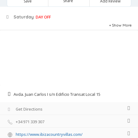
Share
Save
Add Review
Saturday
DAY OFF
Show More
Avda. Juan Carlos I s/n Edificio Transat Local 15
Get Directions
+34 971 339 307
https://www.ibizacountryvillas.com/