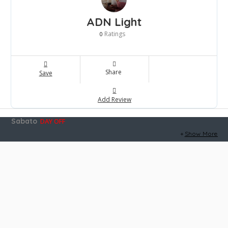
ADN Light
Ratings
0
Share
Save
Add Review
Sabato
DAY OFF
Show More